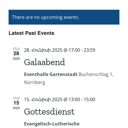
Even
Month
Select
Vi
Calendar
date.
Sear
There are no upcoming events.
Nav
of
and
Latest Past Events
Events
View
ՀՆՍ
28. Հունիսի 2025 @ 17:00
-
23:59
28
Navig
2025
Galaabend
Eventhalle Gartenstadt
Buchenschlag 1,
Nürnberg
ՀՆՍ
15. Հունիսի 2025 @ 13:00
-
15:00
15
2025
Gottesdienst
Evangelisch-Lutherische