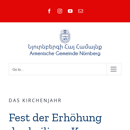
Skip
Facebook
Instagram
YouTube
Email
to
content
Go to...
DAS KIRCHENJAHR
Fest der Erhöhung