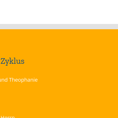
 Zyklus
 und Theophanie
 Herrn