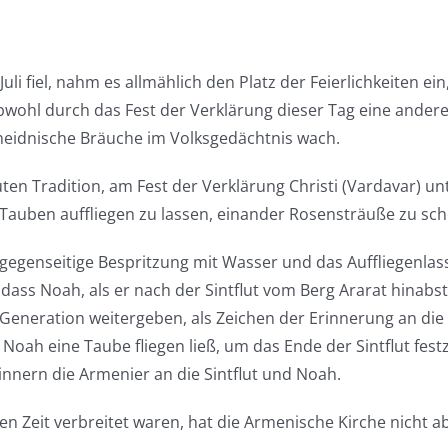
 Juli fiel, nahm es allmählich den Platz der Feierlichkeiten e
wohl durch das Fest der Verklärung dieser Tag eine ander
 heidnische Bräuche im Volksgedächtnis wach.
uten Tradition, am Fest der Verklärung Christi (Vardavar) u
 Tauben auffliegen zu lassen, einander Rosensträuße zu sc
e gegenseitige Bespritzung mit Wasser und das Auffliegenla
dass Noah, als er nach der Sintflut vom Berg Ararat hinabs
eneration weitergeben, als Zeichen der Erinnerung an die 
Noah eine Taube fliegen ließ, um das Ende der Sintflut fest
nnern die Armenier an die Sintflut und Noah.
hen Zeit verbreitet waren, hat die Armenische Kirche nicht a