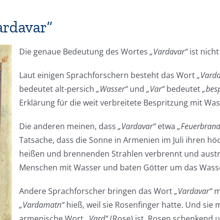
ardavar“
Die genaue Bedeutung des Wortes
„Vardavar“
ist nich
Laut einigen Sprachforschern besteht das Wort
„Varda
bedeutet alt-persich
„Wasser“
und
„Var“
bedeutet
„besp
Erklärung für die weit verbreitete Bespritzung mit W
Die anderen meinen, dass
„Vardavar“
etwa
„Feuerbrand
Tatsache, dass die Sonne in Armenien im Juli ihren hö
heißen und brennenden Strahlen verbrennt und austro
Menschen mit Wasser und baten Götter um das Wass
Andere Sprachforscher bringen das Wort
„Vardavar“
m
„Vardamatn“
hieß, weil sie Rosenfinger hatte. Und si
armenische Wort
„Vard“
(Rose) ist. Rosen schenkend 