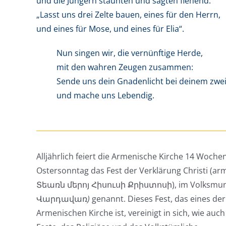
und die Jungern staunten und sagten flehend:
„Lasst uns drei Zelte bauen, eines für den Herrn,
und eines für Mose, und eines für Elia“.
Nun singen wir, die vernünftige Herde,
mit den wahren Zeugen zusammen:
Sende uns dein Gnadenlicht bei deinem zw
und mache uns Lebendig.
Alljährlich feiert die Armenische Kirche 14 Woch
Ostersonntag das Fest der Verklärung Christi (
Տեառն մերոյ Հիսուսի Քրիստոսի), im Volksmu
Վարդավառ
)
genannt. Dieses Fest, das eines der
Armenischen Kirche ist, vereinigt in sich, wie auch