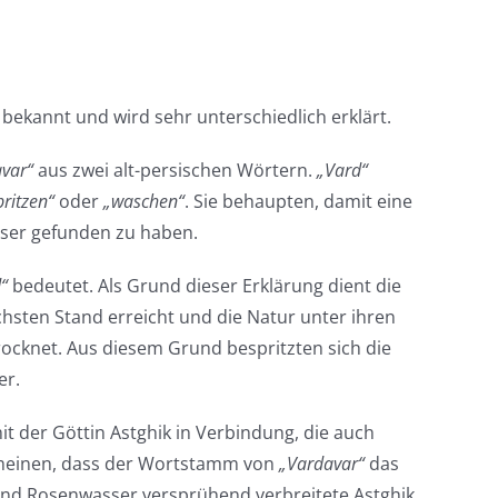
t bekannt und wird sehr unterschiedlich erklärt.
var“
aus zwei alt-persischen Wörtern.
„Vard“
ritzen“
oder
„waschen“
. Sie behaupten, damit eine
asser gefunden zu haben.
“
bedeutet. Als Grund dieser Erklärung dient die
chsten Stand erreicht und die Natur unter ihren
cknet. Aus diesem Grund bespritzten sich die
er.
it der Göttin Astghik in Verbindung, die auch
e meinen, dass der Wortstamm von
„Vardavar“
das
und Rosenwasser versprühend verbreitete Astghik