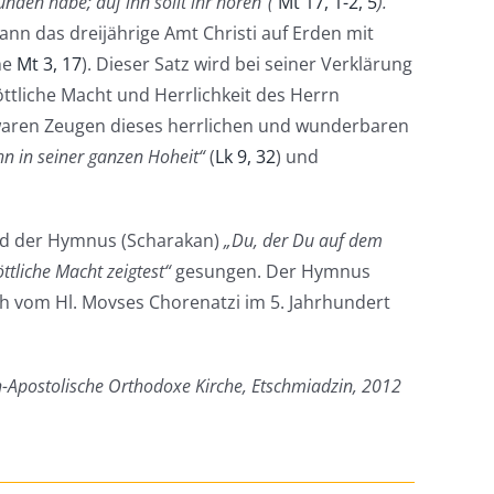
nden habe; auf ihn sollt ihr hören“(
Mt 17, 1-2, 5
).
ann das dreijährige Amt Christi auf Erden mit
he
Mt 3, 17
). Dieser Satz wird bei seiner Verklärung
ttliche Macht und Herrlichkeit des Herrn
 waren Zeugen dieses herrlichen und wunderbaren
hn in seiner ganzen Hoheit“
(
Lk 9, 32
) und
rd der Hymnus (Scharakan)
„Du, der Du auf dem
öttliche Macht zeigtest“
gesungen. Der Hymnus
h vom Hl. Movses Chorenatzi im 5. Jahrhundert
h-Apostolische Orthodoxe Kirche, Etschmiadzin, 2012