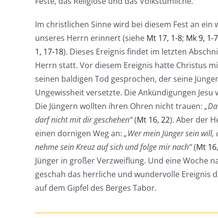
Feste, das Religiöse und das Volkstümliche.
Im christlichen Sinne wird bei diesem Fest an ein 
unseres Herrn erinnert (siehe
Mt 17, 1-8
;
Mk 9, 1-7
1, 17-18
). Dieses Ereignis findet im letzten Abschn
Herrn statt. Vor diesem Ereignis hatte Christus m
seinen baldigen Tod gesprochen, der seine Jünger
Ungewissheit versetzte. Die Ankündigungen Jesu 
Die Jüngern wollten ihren Ohren nicht trauen:
„Das
darf nicht mit dir geschehen“
(
Mt 16, 22
). Aber der H
einen dornigen Weg an:
„Wer mein Jünger sein will, 
nehme sein Kreuz auf sich und folge mir nach“
(
Mt 16
Jünger in großer Verzweiflung. Und eine Woche 
geschah das herrliche und wundervolle Ereignis 
auf dem Gipfel des Berges Tabor.