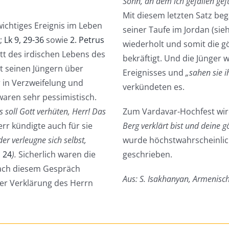
Sohn, an dem ich gefallen gefu
Mit diesem letzten Satz beg
wichtiges Ereignis im Leben
seiner Taufe im Jordan (sie
;
Lk 9, 29-36
sowie
2. Petrus
wiederholt und somit die gö
itt des irdischen Lebens des
bekräftigt. Und die Jünger
it seinen Jüngern über
Ereignisses und
„sahen sie i
 in Verzweifelung und
verkündeten es.
waren sehr pessimistisch.
 soll Gott verhüten, Herr! Das
Zum Vardavar-Hochfest wi
err kündigte auch für sie
Berg verklärt bist und deine g
der verleugne sich selbst,
wurde höchstwahrscheinlic
, 24
).
Sicherlich waren die
geschrieben.
nach diesem Gespräch
Aus: S. Isakhanyan, Armenisc
der Verklärung des Herrn